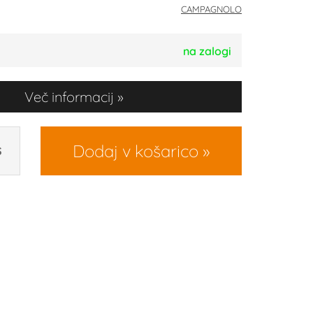
CAMPAGNOLO
na zalogi
Več informacij
Dodaj v košarico
S