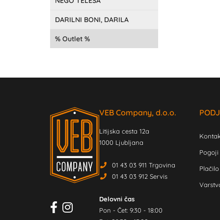
NEGO TELESA
DARILNI BONI, DARILA
Outlet
VEB Company, d.o.o.
PODJ
Litijska cesta 12a
Kontak
1000 Ljubljana
Pogoji
01 43 03 911 Trgovina
Plačilo
01 43 03 912 Servis
Varstv
Delovni čas
Pon - Čet: 9:30 - 18:00