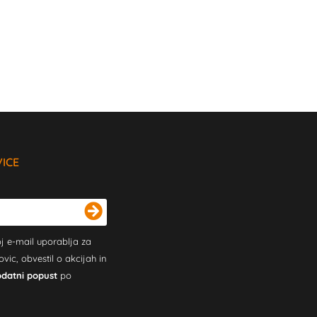
VICE
j e-mail uporablja za
c, obvestil o akcijah in
odatni popust
po