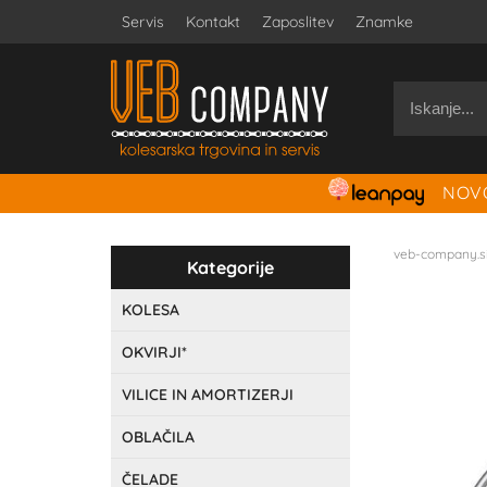
Servis
Kontakt
Zaposlitev
Znamke
NOVO
veb-company.s
Kategorije
KOLESA
OKVIRJI*
VILICE IN AMORTIZERJI
OBLAČILA
ČELADE