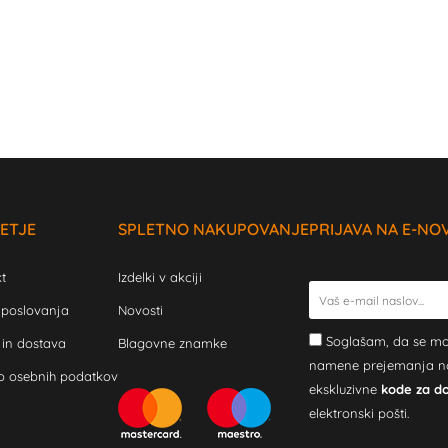
ETJE
SPLETNO NAKUPOVANJE
PRIJAVA NA E-NO
t
Izdelki v akciji
 poslovanja
Novosti
Soglašam, da se mo
 in dostava
Blagovne znamke
namene prejemanja novi
o osebnih podatkov
ekskluzivne
kode za d
elektronski pošti.