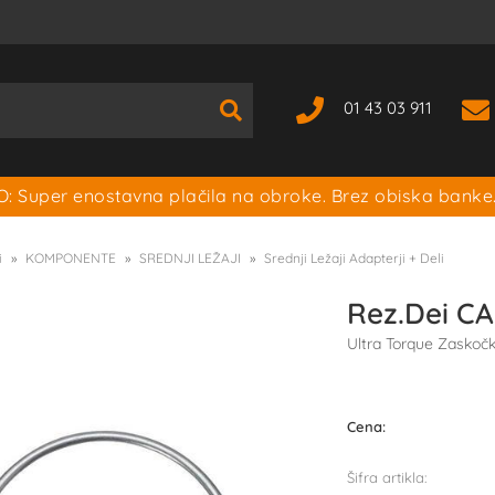
01 43 03 911
: Super enostavna plačila na obroke. Brez obiska banke
i
KOMPONENTE
SREDNJI LEŽAJI
Srednji Ležaji Adapterji + Deli
Rez.Dei 
Ultra Torque Zaskoč
Cena:
Šifra artikla: