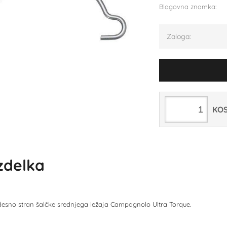
Blagovna znamka:
Zaloga:
KO
izdelka
esno stran šalčke srednjega ležaja Campagnolo Ultra Torque.