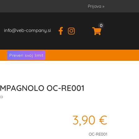
Prijava
»
0
info
veb-company.si
.
Preveri svoj limit
CAMPAGNOLO OC-RE001
ka
3,90 €
OC-RE001