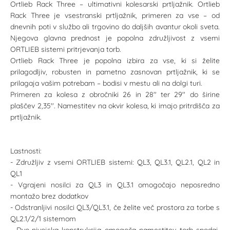
Ortlieb Rack Three – ultimativni kolesarski prtljažnik. Ortlieb
Rack Three je vsestranski prtljažnik, primeren za vse – od
dnevnih poti v službo ali trgovino do daljših avantur okoli sveta.
Njegova glavna prednost je popolna združljivost z vsemi
ORTLIEB sistemi pritrjevanja torb.
Ortlieb Rack Three je popolna izbira za vse, ki si želite
prilagodljiv, robusten in pametno zasnovan prtljažnik, ki se
prilagaja vašim potrebam – bodisi v mestu ali na dolgi turi.
Primeren za kolesa z obročniki 26 in 28'' ter 29'' do širine
plaščev 2,35''. Namestitev na okvir kolesa, ki imajo pritrdišča za
prtljažnik.
Lastnosti:
- Združljiv z vsemi ORTLIEB sistemi: QL3, QL3.1, QL2.1, QL2 in
QL1
- Vgrajeni nosilci za QL3 in QL3.1 omogočajo neposredno
montažo brez dodatkov
- Odstranljivi nosilci QL3/QL3.1, če želite več prostora za torbe s
QL2.1/2/1 sistemom