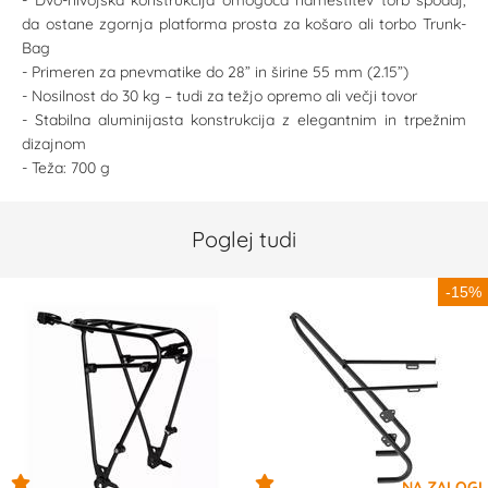
- Dvo-nivojska konstrukcija omogoča namestitev torb spodaj,
da ostane zgornja platforma prosta za košaro ali torbo Trunk-
Bag
- Primeren za pnevmatike do 28” in širine 55 mm (2.15”)
- Nosilnost do 30 kg – tudi za težjo opremo ali večji tovor
- Stabilna aluminijasta konstrukcija z elegantnim in trpežnim
dizajnom
- Teža: 700 g
Poglej tudi
-15%