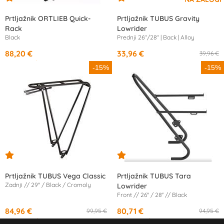
Prtljažnik ORTLIEB Quick-
Prtljažnik TUBUS Gravity
Rack
Lowrider
Black
Prednji 26"/28" | Back | Alloy
88,20 €
33,96 €
39,96 €
od
16,21 €
/mesec
-15%
-15%
Prtljažnik TUBUS Vega Classic
Prtljažnik TUBUS Tara
Zadnji // 29'' / Black / Cromoly
Lowrider
Front // 26'' / 28'' // Black
84,96 €
80,71 €
99,95 €
94,95 €
od
15,66 €
/mesec
od
14,92 €
/mesec