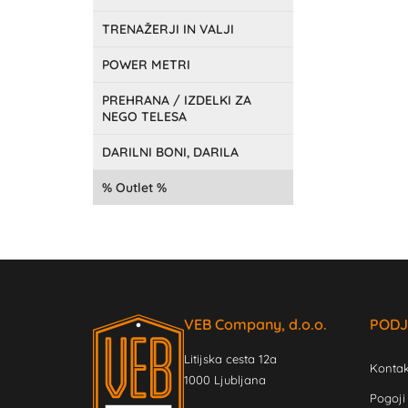
TRENAŽERJI IN VALJI
POWER METRI
PREHRANA / IZDELKI ZA
NEGO TELESA
DARILNI BONI, DARILA
Outlet
VEB Company, d.o.o.
PODJ
Litijska cesta 12a
Kontak
1000 Ljubljana
Pogoji