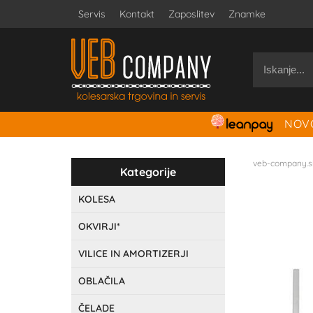
Servis
Kontakt
Zaposlitev
Znamke
NOVO
veb-company.s
Kategorije
KOLESA
OKVIRJI*
VILICE IN AMORTIZERJI
OBLAČILA
ČELADE