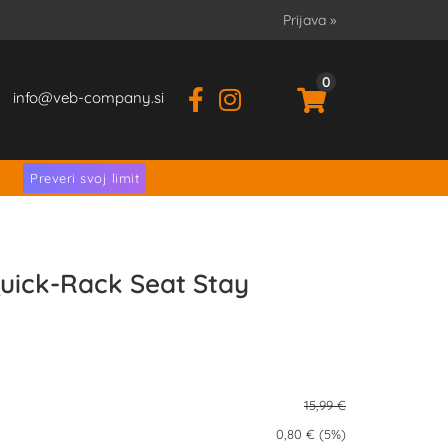
Prijava
»
0
info
veb-company.si
.
Preveri svoj limit
uick-Rack Seat Stay
15,99 €
0,80 € (5%)