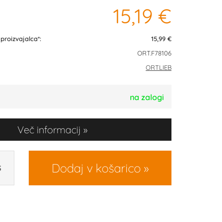
15,19 €
roizvajalca*:
15,99 €
ORT.F78106
ORTLIEB
na zalogi
Več informacij
Dodaj v košarico
S