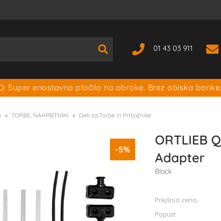
01 43 03 911
: Super enostavna plačila na obroke. Brez obiska banke
i
TORBE, NAHRBTNIKI
Deli za Torbe in Prtljažnike
ORTLIEB Q
-5%
Adapter
Black
Prejšnja cena:
Popust: