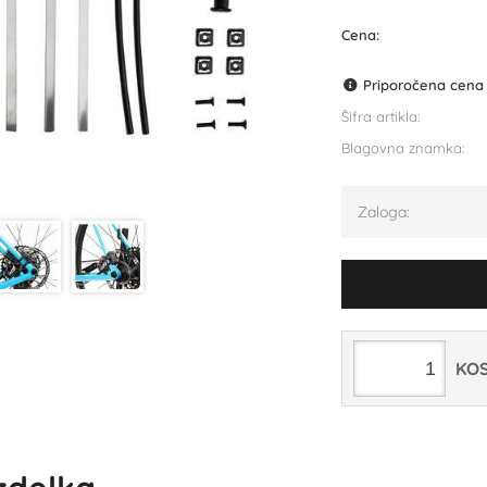
Cena:
Priporočena cena p
Šifra artikla:
Blagovna znamka:
Zaloga:
KO