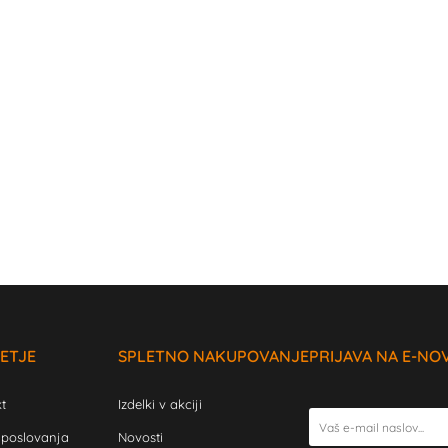
ETJE
SPLETNO NAKUPOVANJE
PRIJAVA NA E-NO
t
Izdelki v akciji
 poslovanja
Novosti