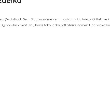
izdelka
lieb Quick-Rack Seat Stay so namenjeni montaži prtljažnikov Ortlieb seri
i Quick-Rack Seat Stay boste tako lahko prtljažnike namestili na vsako ko