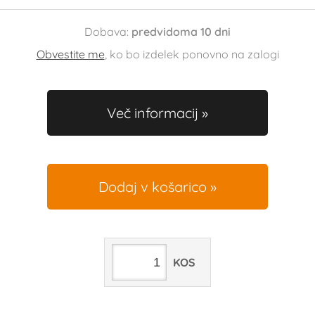
Dobava:
predvidoma 10 dni
Obvestite me
, ko bo izdelek ponovno na zalogi
Več informacij
Dodaj v košarico
KOS