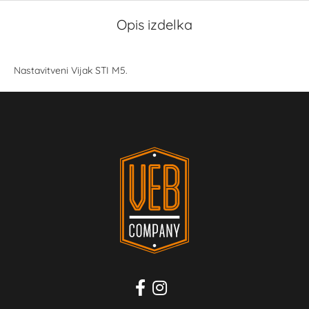
Opis izdelka
Nastavitveni Vijak STI M5.