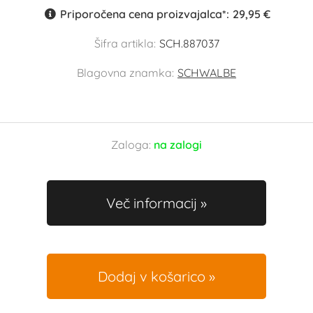
Priporočena cena proizvajalca*:
29,95 €
Šifra artikla:
SCH.887037
Blagovna znamka:
SCHWALBE
Zaloga:
na zalogi
Več informacij
Dodaj v košarico