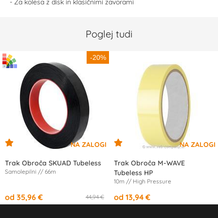
- Za kolesa z disk in klasičnimi zavorami
Poglej tudi
-20%
Trak Obroča SKUAD Tubeless
Trak Obroča M-WAVE
Samolepilni // 66m
Tubeless HP
10m // High Pressure
od 35,96 €
od 13,94 €
44,94 €