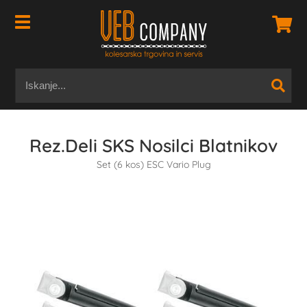
Rez.Deli SKS Nosilci Blatnikov
Set (6 kos) ESC Vario Plug