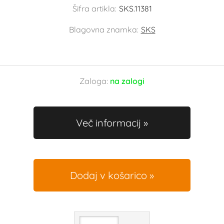
Šifra artikla:
SKS.11381
Blagovna znamka:
SKS
Zaloga:
na zalogi
Več informacij
Dodaj v košarico