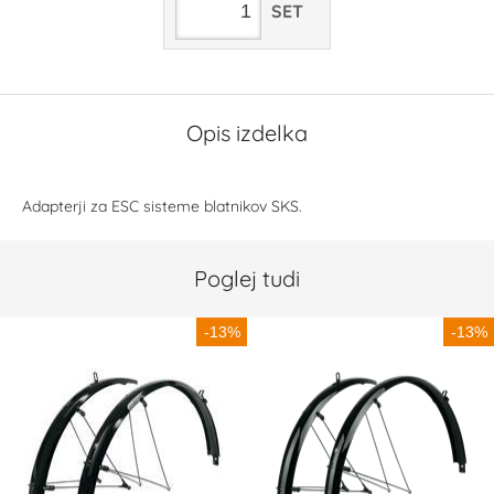
SET
Opis izdelka
Adapterji za ESC sisteme blatnikov SKS.
Poglej tudi
-13%
-13%