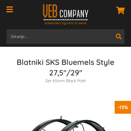
Blatniki SKS Bluemels Style
27,5''/29''
Set 65mm Black Matt
-13%