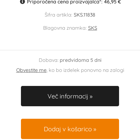
Priporočena cena proizvajalca*:
46,95 €
Šifra artikla:
SKS.11838
Blagovna znamka:
SKS
Dobava:
predvidoma 5 dni
Obvestite me
, ko bo izdelek ponovno na zalogi
Več informacij
Dodaj v košarico