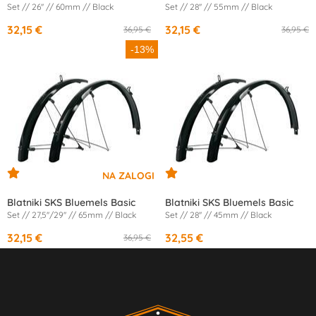
Set // 26'' // 60mm // Black
Set // 28'' // 55mm // Black
32,15 €
32,15 €
36,95 €
36,95 €
-13%
Blatniki SKS Bluemels Basic
Blatniki SKS Bluemels Basic
Set // 27,5''/29'' // 65mm // Black
Set // 28'' // 45mm // Black
32,15 €
32,55 €
36,95 €