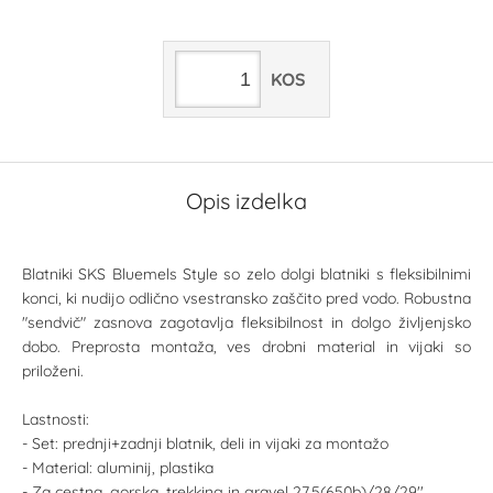
KOS
Opis izdelka
Blatniki SKS Bluemels Style so zelo dolgi blatniki s fleksibilnimi
konci, ki nudijo odlično vsestransko zaščito pred vodo. Robustna
"sendvič" zasnova zagotavlja fleksibilnost in dolgo življenjsko
dobo. Preprosta montaža, ves drobni material in vijaki so
priloženi.
Lastnosti:
- Set: prednji+zadnji blatnik, deli in vijaki za montažo
- Material: aluminij, plastika
- Za cestna, gorska, trekking in gravel 27,5(650b)/28/29''