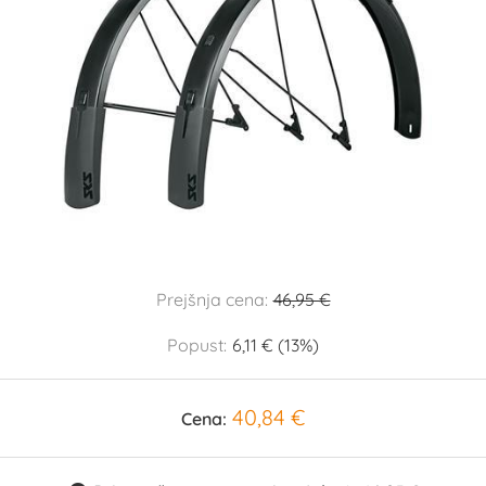
Prejšnja cena:
46,95 €
Popust:
6,11 € (13%)
40,84 €
Cena: