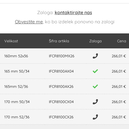
Zaloga:
kontaktirajte nas
Obvestite me
, ko bo izdelek ponovno na zalogi
Velikost
Šifra artikla
Zaloga
Cena
160mm 52x36
IFCR8100MX26
266,01 €
165 mm 50/34
IFCR8100AX04
266,01 €
165mm 52/36
IFCR8100AX26
266,01 €
170 mm 50/34
IFCR8100CX04
266,01 €
170 mm 52/36
IFCR8100CX26
266,01 €