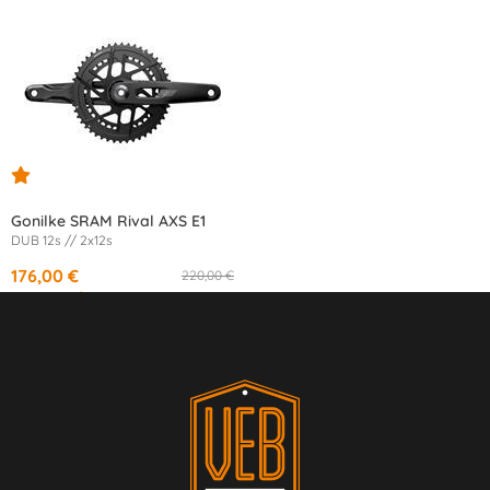
Gonilke SRAM Rival AXS E1
DUB 12s // 2x12s
176,00 €
220,00 €
od
16,53 €
/mesec