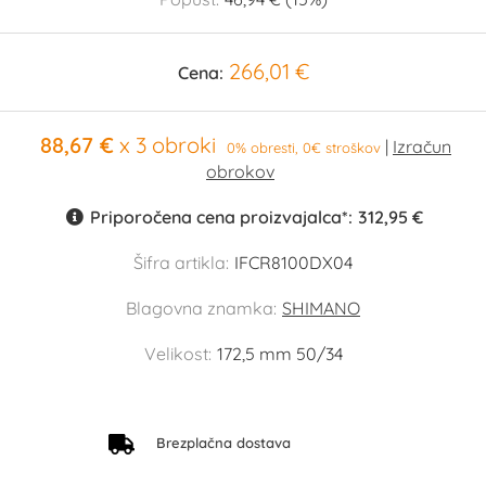
266,01 €
Cena:
88,67 €
x 3 obroki
0% obresti, 0€ stroškov
Priporočena cena proizvajalca*:
312,95 €
Šifra artikla:
IFCR8100DX04
Blagovna znamka:
SHIMANO
Velikost:
172,5 mm 50/34
Brezplačna dostava