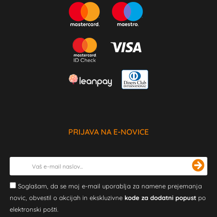
PRIJAVA NA E-NOVICE
Soglašam, da se moj e-mail uporablja za namene prejemanja
novic, obvestil o akcijah in ekskluzivne
kode za dodatni popust
po
elektronski pošti.