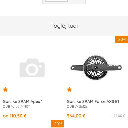
Poglej tudi
-20%
Gonilke SRAM Apex 1
Gonilke SRAM Force AXS E1
DUB Wide // 40T
DUB // 2x12s
od 110,50 €
364,00 €
455,00 €
od
10,33 €
/mesec
od
12,32 €
/mesec
-20%