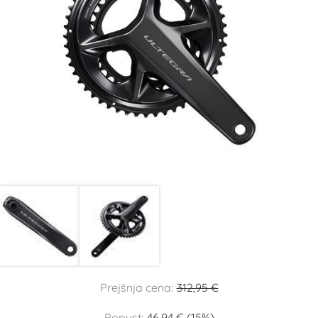
Prejšnja cena:
312,95 €
Popust:
46,94 € (15%)