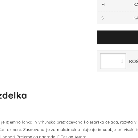
M
KA
S
KA
KO
izdelka
je izjemno lahka in vrhunsko prezračevana kolesarska čelada, razvita v
če razmere. Zasnovana je za maksimalno hlajenje in udobje pri visoki int
i napori. Prejemnica nagrade iF Design Award.