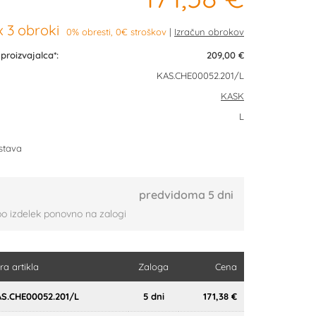
 3 obroki
0% obresti, 0€ stroškov
roizvajalca*:
209,00 €
KAS.CHE00052.201/L
KASK
L
stava
predvidoma 5 dni
bo izdelek ponovno na zalogi
fra artikla
Zaloga
Cena
S.CHE00052.201/L
5 dni
171,38 €