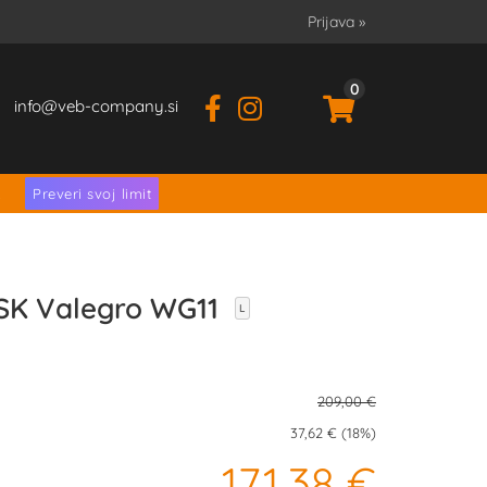
Prijava
»
0
info
veb-company.si
.
Preveri svoj limit
SK Valegro WG11
L
209,00 €
37,62 € (18%)
171,38 €