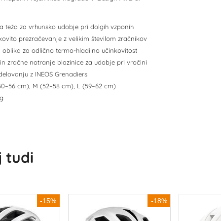
ka teža za vrhunsko udobje pri dolgih vzponih
kovito prezračevanje z velikim številom zračnikov
 oblika za odlično termo-hladilno učinkovitost
 in zračne notranje blazinice za udobje pri vročini
odelovanju z INEOS Grenadiers
 (50–56 cm), M (52–58 cm), L (59–62 cm)
0g
 tudi
-15%
-18%