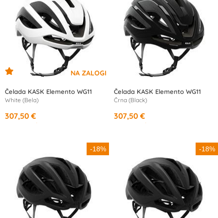
Čelada KASK Elemento WG11
Čelada KASK Elemento WG11
White (Bela)
Črna (Black)
307,50 €
307,50 €
od
10,42 €
/mesec
od
10,42 €
/mesec
-18%
-18%