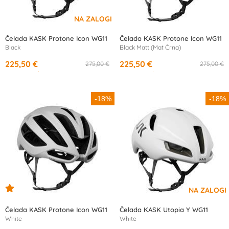
Čelada KASK Protone Icon WG11
Čelada KASK Protone Icon WG11
Black
Black Matt (Mat Črna)
225,50 €
225,50 €
275,00 €
275,00 €
od
10,99 €
/mesec
od
10,99 €
/mesec
-18%
-18%
Čelada KASK Protone Icon WG11
Čelada KASK Utopia Y WG11
White
White