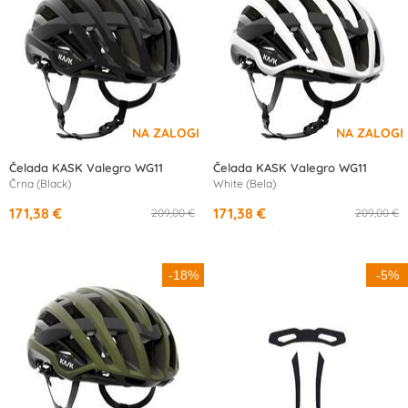
Čelada KASK Valegro WG11
Čelada KASK Valegro WG11
Črna (Black)
White (Bela)
171,38 €
171,38 €
209,00 €
209,00 €
od
16,07 €
/mesec
od
16,07 €
/mesec
-18%
-5%