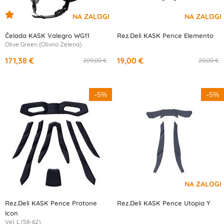
Čelada KASK Valegro WG11
Rez.Deli KASK Pence Elemento
Olive Green (Olivno Zelena)
171,38 €
19,00 €
209,00 €
20,00 €
od
16,07 €
/mesec
-5%
-5%
Rez.Deli KASK Pence Protone
Rez.Deli KASK Pence Utopia Y
Icon
Vel. L (58-62)