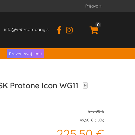
Prijava
»
0
info
veb-company.si
.
Preveri svoj limit
SK Protone Icon WG11
M
275,00 €
49,50 € (18%)
225,50 €