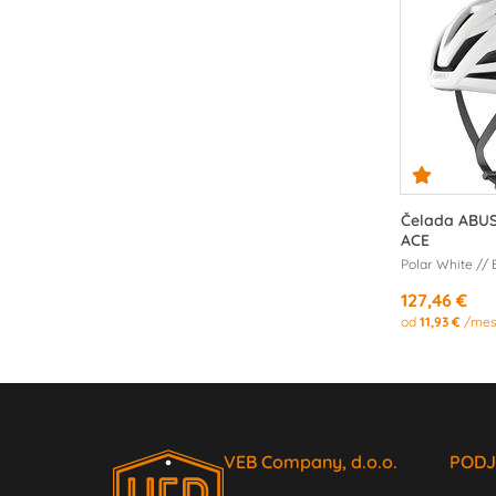
Čelada ABU
ACE
Polar White // 
127,46 €
od
11,93 €
/mes
VEB Company, d.o.o.
PODJ