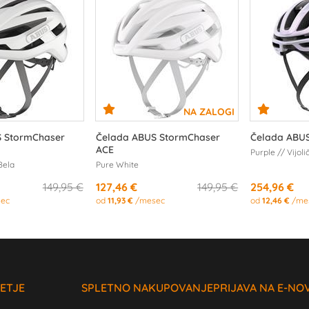
S StormChaser
Čelada ABUS StormChaser
Čelada ABUS
ACE
Purple // Vijoli
Bela
Pure White
149,95 €
127,46 €
149,95 €
254,96 €
ec
od
11,93 €
/mesec
od
12,46 €
/me
ETJE
SPLETNO NAKUPOVANJE
PRIJAVA NA E-NO