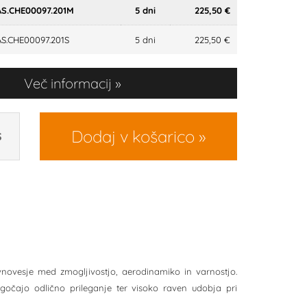
S.CHE00097.201M
5 dni
225,50 €
S.CHE00097.201S
5 dni
225,50 €
Več informacij
Dodaj v košarico
S
ovesje med zmogljivostjo, aerodinamiko in varnostjo.
ogočajo odlično prileganje ter visoko raven udobja pri