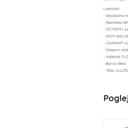
Lastnosti:
- Izboljšana n
- Seamless teh
- OCTOFIT+ si
- WG11 test ro
- CoolMax® not
- Odsevni zadn
- Velikosti: S
- Barva: Bela
- Teža: cca.23
Poglej