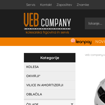
Servis
Kontakt
Zaposlitev
Znamke
NOVO
veb-company.s
Kategorije
KOLESA
OKVIRJI*
VILICE IN AMORTIZERJI
OBLAČILA
ČELADE