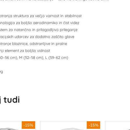
otranja struktura za večjo varnost in stabilnost
nologija za boljšo aerodinamiko in čist videz
stem za natančno in prilagodljivo prileganje
tacijskih udarcev za dodatno zaščito glave
ranje blazinice, odstranljive in pralne
ji element za boljšo vidnost
 (50–56 cm), M (52–58 cm), L (59–62 cm)
0g
 tudi
-15%
-15%