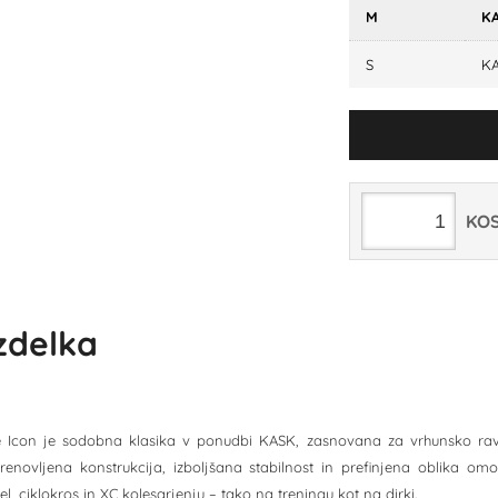
M
KA
S
KA
KO
izdelka
 Icon je sodobna klasika v ponudbi KASK, zasnovana za vrhunsko ravn
novljena konstrukcija, izboljšana stabilnost in prefinjena oblika om
l, ciklokros in XC kolesarjenju – tako na treningu kot na dirki.