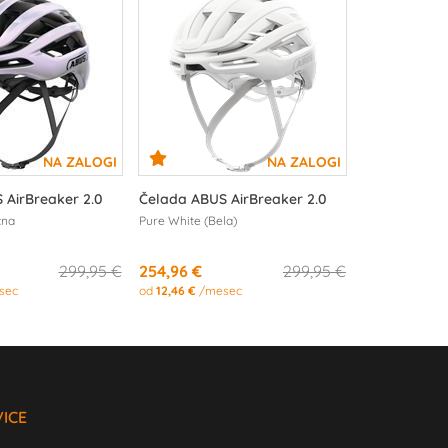
 AirBreaker 2.0
Čelada ABUS AirBreaker 2.0
čna
Pure White (Bela)
299,95 €
254,96 €
299,95 €
sec
od
12,46 €
/mesec
VICE