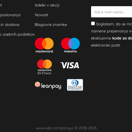
t
Izdelki v akciji
 poslovanja
Novosti
Soglašam, da se mo
 in dostava
Blagovne znamke
namene prejemanja novi
o osebnih podatkov
ekskluzivne
kode za d
elektronski pošti.
www.veb-company.si © 2018-2026