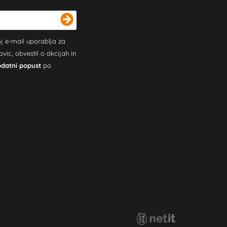
j e-mail uporablja za
c, obvestil o akcijah in
odatni popust
po