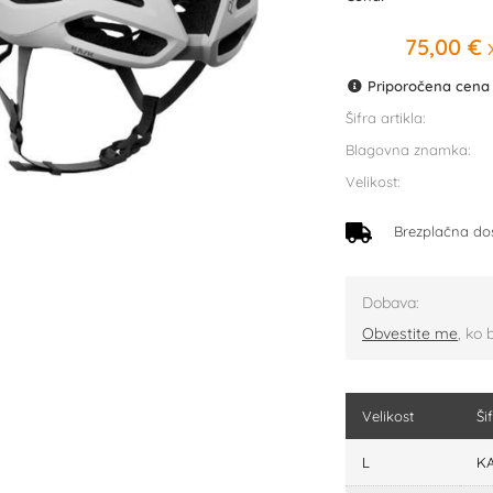
75,00 €
x
Priporočena cena p
Šifra artikla:
Blagovna znamka:
Velikost:
Brezplačna do
Dobava:
Obvestite me
, ko 
Velikost
Ši
L
KA