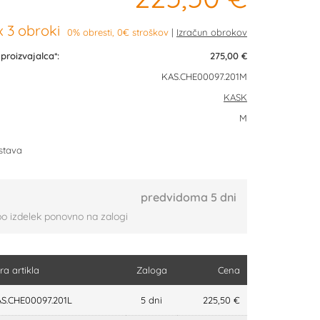
 3 obroki
0% obresti, 0€ stroškov
roizvajalca*:
275,00 €
KAS.CHE00097.201M
KASK
M
stava
predvidoma 5 dni
bo izdelek ponovno na zalogi
fra artikla
Zaloga
Cena
S.CHE00097.201L
5 dni
225,50 €