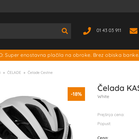
01 43 03 911
: Super enostavna plačila na obroke. Brez obiska banke
i
ČELADE
Čelade Cestne
Čelada KA
-18%
White
Prejšnja cena:
Popust:
Cena: