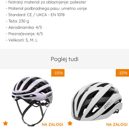
- Notranji material za oblazinjenje: poliester
- Material podbradnega pasu: umetno usnje
- Standard: CE / UKCA - EN 1078
- Teža: 230 g
- Aerodinamika: 4/5
- Prezračevanje: 4/5
- Velikosti: S, M, L
Poglej tudi
-15%
-15%