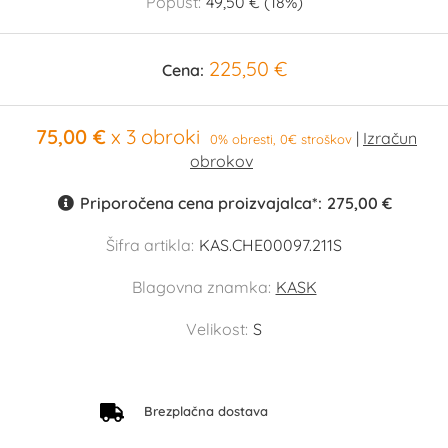
Popust:
49,50 € (18%)
225,50 €
Cena:
75,00 €
x 3 obroki
0% obresti, 0€ stroškov
Priporočena cena proizvajalca*:
275,00 €
Šifra artikla:
KAS.CHE00097.211S
Blagovna znamka:
KASK
Velikost:
S
Brezplačna dostava