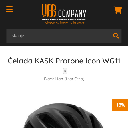
Čelada KASK Protone Icon WG11
S
Black Matt (Mat Črna)
-18%