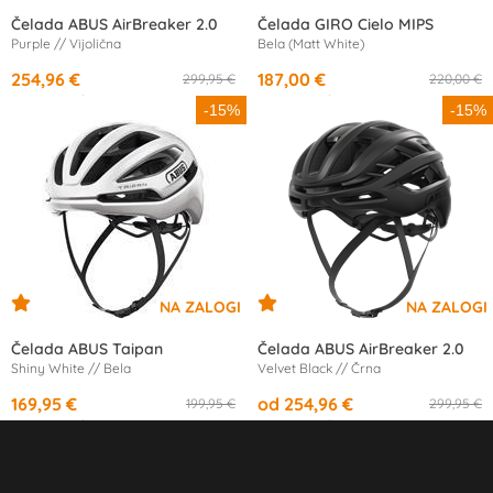
Čelada ABUS AirBreaker 2.0
Čelada GIRO Cielo MIPS
Purple // Vijolična
Bela (Matt White)
254,96 €
187,00 €
299,95 €
220,00 €
od
12,46 €
/mesec
od
17,57 €
/mesec
-15%
-15%
Čelada ABUS Taipan
Čelada ABUS AirBreaker 2.0
Shiny White // Bela
Velvet Black // Črna
169,95 €
od 254,96 €
199,95 €
299,95 €
od
15,97 €
/mesec
od
12,46 €
/mesec