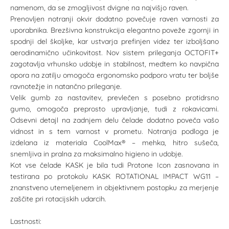
namenom, da se zmogljivost dvigne na najvišjo raven.
Prenovljen notranji okvir dodatno povečuje raven varnosti za
uporabnika. Brezšivna konstrukcija elegantno poveže zgornji in
spodnji del školjke, kar ustvarja prefinjen videz ter izboljšano
aerodinamično učinkovitost. Nov sistem prileganja OCTOFIT+
zagotavlja vrhunsko udobje in stabilnost, medtem ko navpična
opora na zatilju omogoča ergonomsko podporo vratu ter boljše
ravnotežje in natančno prileganje.
Velik gumb za nastavitev, prevlečen s posebno protidrsno
gumo, omogoča preprosto upravljanje, tudi z rokavicami.
Odsevni detajl na zadnjem delu čelade dodatno poveča vašo
vidnost in s tem varnost v prometu. Notranja podloga je
izdelana iz materiala CoolMax® – mehka, hitro sušeča,
snemljiva in pralna za maksimalno higieno in udobje.
Kot vse čelade KASK je bila tudi Protone Icon zasnovana in
testirana po protokolu KASK ROTATIONAL IMPACT WG11 –
znanstveno utemeljenem in objektivnem postopku za merjenje
zaščite pri rotacijskih udarcih.
Lastnosti: