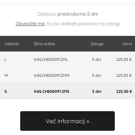
Dobava:
predvidoma 5 dni
Obvestite me
, ko bo izdelek ponovno na zalogi
Velikost
Šifra artikla
Zaloga
Cena
L
KAS.CHE00097.211L
5 dni
225,50 €
M
KAS.CHE00097.211M
5 dni
225,50 €
S
KAS.CHE00097.211S
5 dni
225,50 €
Več informacij