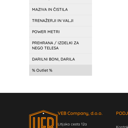
MAZIVA IN ČISTILA
TRENAŽERJI IN VALJI
POWER METRI
PREHRANA / IZDELKI ZA
NEGO TELESA
DARILNI BONI, DARILA
Outlet
VEB Company, d.o.o.
PODJ
Litijska cesta 12a
Kontak