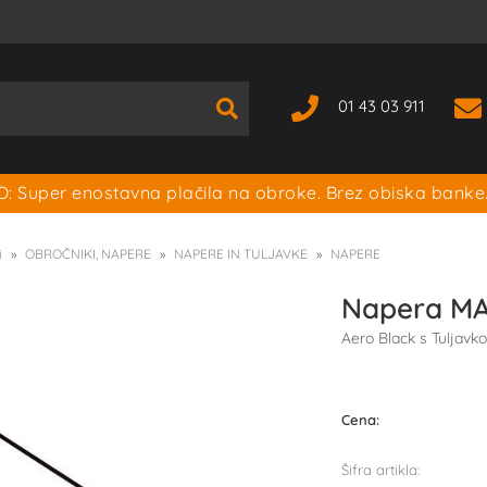
01 43 03 911
: Super enostavna plačila na obroke. Brez obiska banke
i
OBROČNIKI, NAPERE
NAPERE IN TULJAVKE
NAPERE
Napera MA
Aero Black s Tuljavko
Cena:
Šifra artikla: