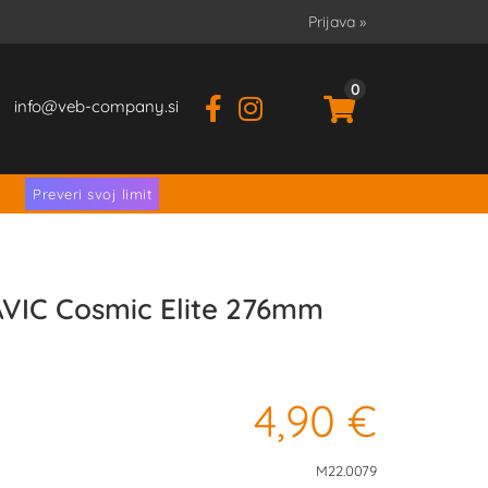
Prijava
»
0
info
veb-company.si
.
Preveri svoj limit
VIC Cosmic Elite 276mm
4,90 €
M22.0079