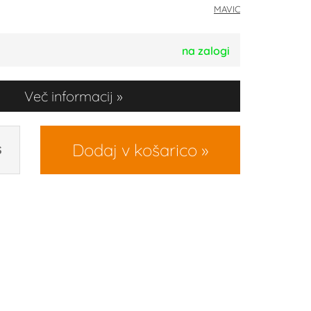
MAVIC
na zalogi
Več informacij
Dodaj v košarico
S