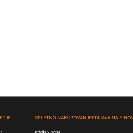
ETJE
SPLETNO NAKUPOVANJE
PRIJAVA NA E-NO
t
Izdelki v akciji