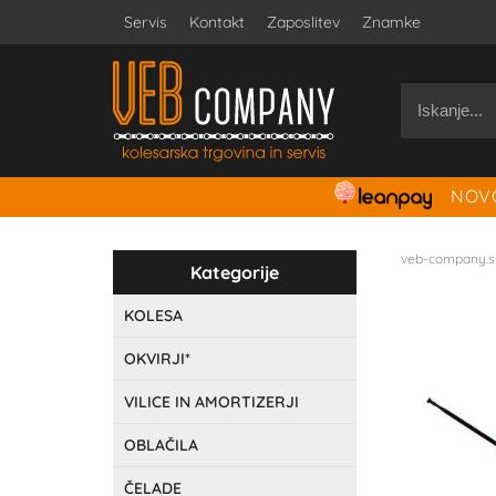
Servis
Kontakt
Zaposlitev
Znamke
NOVO
veb-company.s
Kategorije
KOLESA
OKVIRJI*
VILICE IN AMORTIZERJI
OBLAČILA
ČELADE