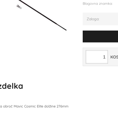
Blagovna znamka:
Zaloga:
KO
izdelka
a obroč Mavic Cosmic Elite dolžine 276mm