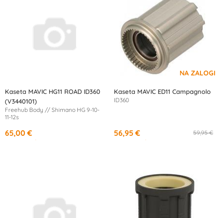
Kaseta MAVIC HG11 ROAD ID360
Kaseta MAVIC ED11 Campagnolo
ID360
(V3440101)
Freehub Body // Shimano HG 9-10-
11-12s
65,00 €
56,95 €
59,95 €
od
11,97 €
/mesec
od
10,50 €
/mesec