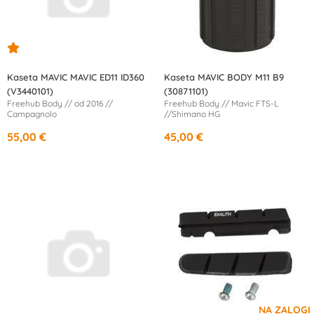
Kaseta MAVIC MAVIC ED11 ID360
Kaseta MAVIC BODY M11 B9
(V3440101)
(30871101)
Freehub Body // od 2016 //
Freehub Body // Mavic FTS-L
Campagnolo
//Shimano HG
55,00 €
45,00 €
od
10,13 €
/mesec