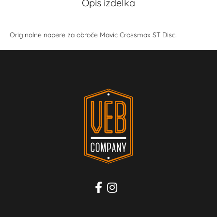
Opis izdelka
Originalne napere za obroče Mavic Crossmax ST Disc.