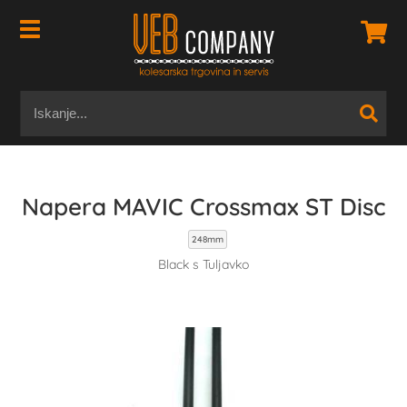
Napera MAVIC Crossmax ST Disc
248mm
Black s Tuljavko