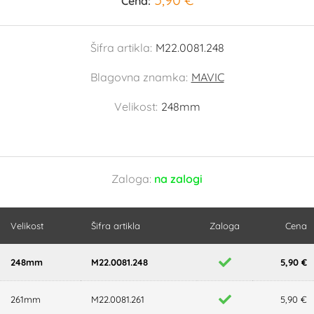
Cena:
Šifra artikla:
M22.0081.248
Blagovna znamka:
MAVIC
Velikost:
248mm
Zaloga:
na zalogi
Velikost
Šifra artikla
Zaloga
Cena
248mm
M22.0081.248
5,90 €
261mm
M22.0081.261
5,90 €