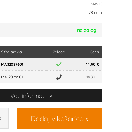
MAVIC
285mm
na zalogi
Šifra artikla
Zaloga
Cena
MA.12029601
14,90 €
MA.12029501
14,90 €
Več informacij
Dodaj v košarico
S