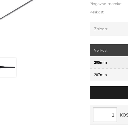
Blagovna znamka:
Velikost:
Zaloga:
Velikost
285mm
287mm
KO