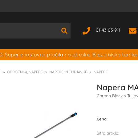
01 43 03 911
: Super enostavna plačila na obroke. Brez obiska banke
i
OBROČNIKI, NAPERE
NAPERE IN TULJAVKE
NAPERE
Napera MA
Carbon Black s Tulja
Cena:
Šifra artikla: