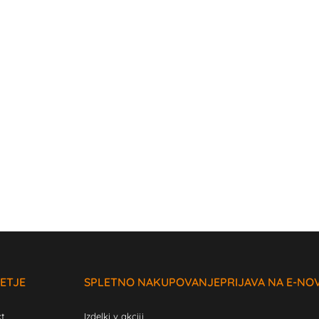
ETJE
SPLETNO NAKUPOVANJE
PRIJAVA NA E-NO
t
Izdelki v akciji