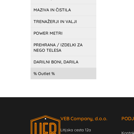
MAZIVA IN ČISTILA
TRENAŽERJI IN VALJI
POWER METRI
PREHRANA / IZDELKI ZA
NEGO TELESA
DARILNI BONI, DARILA
Outlet
VEB Company, d.o.o.
PODJ
Litijska cesta 12a
Kontak