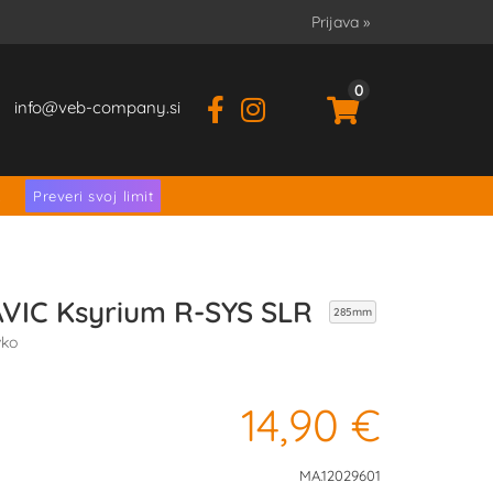
Prijava
»
0
info
veb-company.si
.
Preveri svoj limit
VIC Ksyrium R-SYS SLR
285mm
vko
14,90 €
MA.12029601