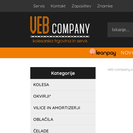
Servis
Kontakt
Zaposlitev
Znamke
NOVO
veb-company.s
Kategorije
KOLESA
OKVIRJI*
VILICE IN AMORTIZERJI
OBLAČILA
ČELADE